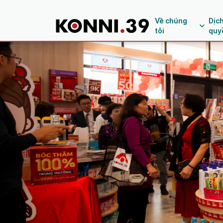
Về chúng
Dịc
tôi
quy