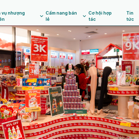
h vụ nhượng
Cẩm nang bán
Cơ hội hợp
Tin
ền
lẻ
tác
tức