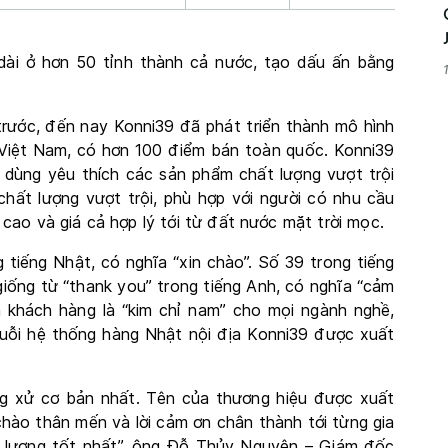
dài ở hơn 50 tỉnh thành cả nước, tạo dấu ấn bằng
rước, đến nay Konni39 đã phát triển thành mô hình
Việt Nam, có hơn 100 điểm bán toàn quốc. Konni39
ùng yêu thích các sản phẩm chất lượng vượt trội
 có chất lượng vượt trội, phù hợp với người có nhu cầu
cao và giá cả hợp lý tới từ đất nước mặt trời mọc.
g tiếng Nhật, có nghĩa “xin chào”. Số 39 trong tiếng
iống từ “thank you” trong tiếng Anh, có nghĩa “cảm
t ơn khách hàng là “kim chỉ nam” cho mọi ngành nghề,
chuỗi hệ thống hàng Nhật nội địa Konni39 được xuất
g xử cơ bản nhất. Tên của thương hiệu được xuất
chào thân mến và lời cảm ơn chân thành tới từng gia
t lượng tốt nhất”, ông Đỗ Thủy Nguyên – Giám đốc