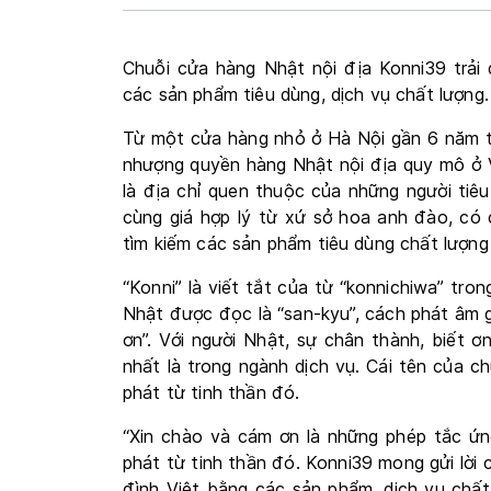
Chuỗi cửa hàng Nhật nội địa Konni39 trải 
các sản phẩm tiêu dùng, dịch vụ chất lượng.
Từ một cửa hàng nhỏ ở Hà Nội gần 6 năm t
nhượng quyền hàng Nhật nội địa quy mô ở 
là địa chỉ quen thuộc của những người tiêu d
cùng giá hợp lý từ xứ sở hoa anh đào,
tìm kiếm các sản phẩm tiêu dùng chất lượng 
“Konni” là viết tắt của từ “konnichiwa” tron
Nhật được đọc là “san-kyu”, cách phát âm g
ơn”. Với người Nhật, sự chân thành, biế
nhất là trong ngành dịch vụ. Cái tên của 
phát từ tinh thần đó.
“Xin chào và cám ơn là những phép tắc ứn
phát từ tinh thần đó. Konni39 mong gửi lời 
đình Việt bằng các sản phẩm, dịch vụ chấ