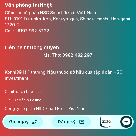
Văn phòng tại Nhật
Công ty cổ phần HSC Smart Retail Việt Nam
811-0101 Fukuoka-ken, Kasuya-gun, Shingu-machi, Harugami
1720-2
Call: +8192 962 5222
Liên hệ nhượng quyền
Ms. Thơ: 0982 482 297
Konni39 là 1 thương hiệu thuộc sở hữu của tập đoàn HSC
Investment
Chính sách bảo mật
Điều khoản sử dụng
Công ty cổ phần HSC Smart Retail Việt Nam
Giấy phép kinh doanh 0107712401 cấp ngày 20/01/2017.
Gọi ngay
Đăng ký
Bản quyền thuộc về HSC 2023