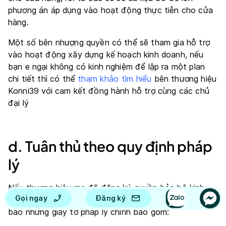
phương án áp dụng vào hoạt động thực tiễn cho cửa
hàng.
Một số bên nhượng quyền có thể sẽ tham gia hỗ trợ
vào hoạt động xây dựng kế hoạch kinh doanh, nếu
bạn e ngại không có kinh nghiệm để lập ra một plan
chi tiết thì có thể
tham khảo tìm hiểu
bên thương hiệu
Konni39 với cam kết đồng hành hỗ trợ cùng các chủ
đại lý
d. Tuân thủ theo quy định pháp
lý
Nếu thương hiệu mẹ đã đăng ký quyền bảo hộ kinh
Gọi ngay
Đăng ký
doanh cho tên thương hiệu của mình nên cần đảm
bảo những giấy tờ pháp lý chính bao gồm: