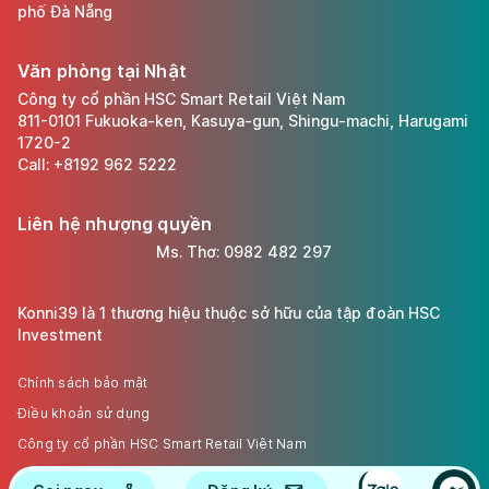
phố Đà Nẵng
Văn phòng tại Nhật
Công ty cổ phần HSC Smart Retail Việt Nam
811-0101 Fukuoka-ken, Kasuya-gun, Shingu-machi, Harugami
1720-2
Call: +8192 962 5222
Liên hệ nhượng quyền
Ms. Thơ: 0982 482 297
Konni39 là 1 thương hiệu thuộc sở hữu của tập đoàn HSC
Investment
Chính sách bảo mật
Điều khoản sử dụng
Công ty cổ phần HSC Smart Retail Việt Nam
Giấy phép kinh doanh 0107712401 cấp ngày 20/01/2017.