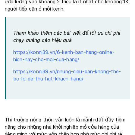
ước lượng vào khoảng 2 triệu là ít nhất cho khoảng 1K
người tiếp cận ở mỗi kênh.
Tham khảo thêm các bài viết để tối ưu chi phí
chạy quảng cáo hiệu quả
https://konni39.vn/6-kenh-ban-hang-online-
hien-nay-cho-moi-cua-hang/
https://konni39.vn/nhung-dieu-ban-khong-the-
bo-lo-de-thu-hut-khach-hang/
Thị trường nông thôn vẫn luôn là mảnh đất đầy tiềm
năng cho những nhà khởi nghiệp mở cửa hàng của
riêng mình với mức vốn thấp hơn nhờ mức chi phí rẻ